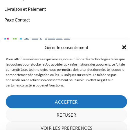
Livraison et Paiement
Page Contact
Gérer le consentement
Pour offrir les meilleures expériences, nous utilisons des technologies telles que
les cookies pour stocker et/ou accéder aux informations des appareils. Le fait de
consentir à ces technologies nous permettra de traiter des données telles que le
comportement de navigation ou les ID uniques sur ce site. Le fait de ne pas
consentir ou de retirer son consentement peut avoir un effet négatif sur
certaines caractéristiques et fonctions.
ACCEPTER
Copyright 2023 © Inkcenter - Webdesign by
Media84
REFUSER
VOIR LES PRÉFÉRENCES