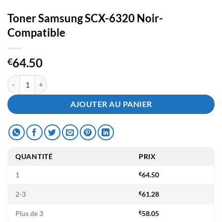
Toner Samsung SCX-6320 Noir-
Compatible
64.50
€
quantité de Toner Samsung SCX-6320 Noir- Compatible
AJOUTER AU PANIER
QUANTITÉ
PRIX
1
€
64.50
2-3
€
61.28
Plus de 3
€
58.05