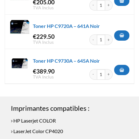
€
205.00
quantité de Toner HP CE260A 
TVA Inclus
Toner HP C9720A – 641A Noir
€
229.50
quantité de Toner HP C9720A 
TVA Inclus
Toner HP C9730A – 645A Noir
€
389.90
quantité de Toner HP C9730A 
TVA Inclus
Imprimantes compatibles :
HP Laserjet COLOR
LaserJet Color CP4020