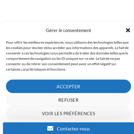
Gérer le consentement
Pour offrir les meilleures expériences, nous utilisons des technologies telles que
Copyright 2023 © Inkcenter - Webdesign by
Media84
les cookies pour stocker et/ou accéder aux informations des appareils. Le fait de
consentir à ces technologies nous permettra de traiter des données telles que le
comportement de navigation ou les ID uniques sur ce site. Le fait de ne pas
consentir ou de retirer son consentement peut avoir un effet négatif sur
certaines caractéristiques et fonctions.
ACCEPTER
REFUSER
VOIR LES PRÉFÉRENCES
Charte de données
Politique de confidentialité
Mentions Légales
Contactez-nous