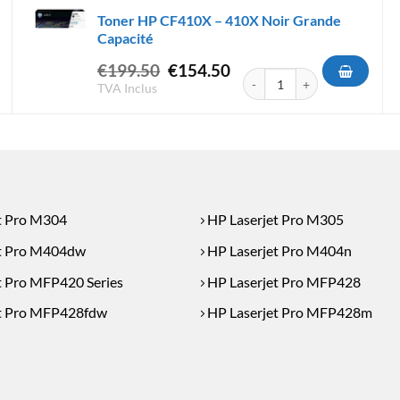
Toner HP CF410X – 410X Noir Grande
Capacité
Le
Le
€
199.50
€
154.50
F259X - 59X Noir Grande Capacité
quantité de Toner HP CF410X
prix
prix
TVA Inclus
initial
actuel
était :
est :
€199.50.
€154.50.
t Pro M304
HP Laserjet Pro M305
t Pro M404dw
HP Laserjet Pro M404n
t Pro MFP420 Series
HP Laserjet Pro MFP428
t Pro MFP428fdw
HP Laserjet Pro MFP428m