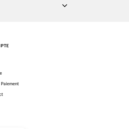
PTE
e
t Paiement
ct