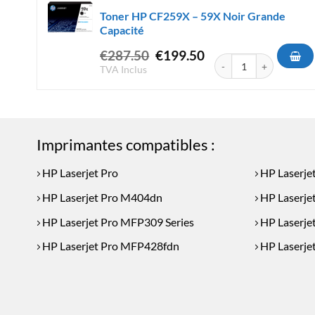
Toner HP CF259X – 59X Noir Grande
Capacité
Le
Le
€
287.50
€
199.50
quantité de Toner HP C
prix
prix
TVA Inclus
initial
actuel
était :
est :
€287.50.
€199.50.
Imprimantes compatibles :
HP Laserjet Pro
HP Laserje
HP Laserjet Pro M404dn
HP Laserje
HP Laserjet Pro MFP309 Series
HP Laserje
HP Laserjet Pro MFP428fdn
HP Laserje