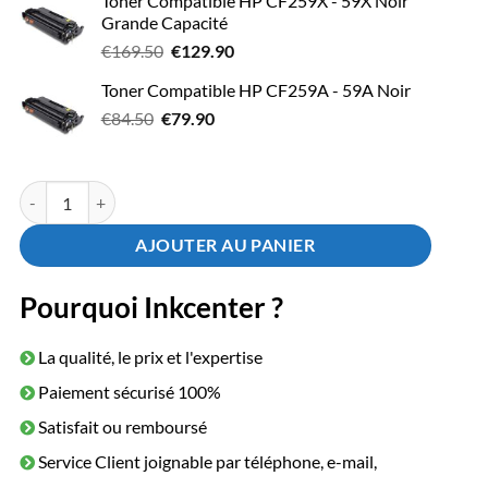
Toner Compatible HP CF259X - 59X Noir
Grande Capacité
Le
Le
€
169.50
€
129.90
prix
prix
Toner Compatible HP CF259A - 59A Noir
initial
actuel
Le
Le
€
84.50
€
était :
79.90
est :
prix
prix
€169.50.
€129.90.
initial
actuel
était :
est :
quantité de Toner HP CF259X - 59X Noir Grande Capacité
€84.50.
€79.90.
AJOUTER AU PANIER
Pourquoi Inkcenter ?
La qualité, le prix et l'expertise
Paiement sécurisé 100%
Satisfait ou remboursé
Service Client joignable par téléphone, e-mail,