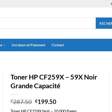
RECHE
ue
Livraison et Paiement
Contact
Toner HP CF259X – 59X Noir
Grande Capacité
Le
Le
287.50
199.50
€
€
prix
prix
Toner HP CF259X Noir – 10.000 Pages