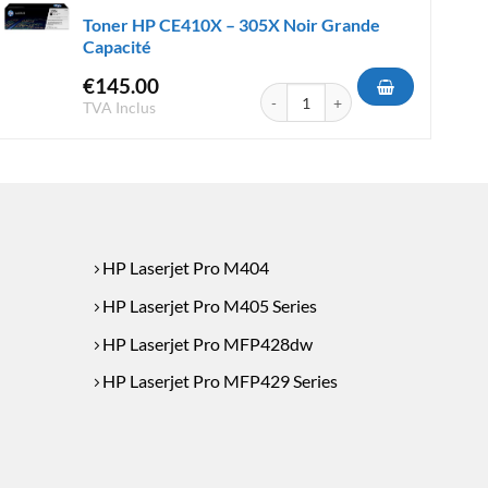
Toner HP CE410X – 305X Noir Grande
Capacité
€
145.00
 - 410X Noir Grande Capacité
quantité de Toner HP CE410X - 305
TVA Inclus
HP Laserjet Pro M404
HP Laserjet Pro M405 Series
HP Laserjet Pro MFP428dw
HP Laserjet Pro MFP429 Series