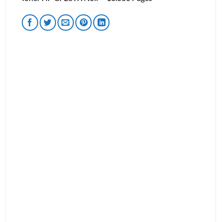
initial
actuel
était :
est :
€287.50.
€199.50.