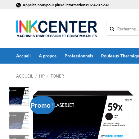
Passer
Appelez-nous pour plus d'informations: 02 420 52 41
au
contenu
Accueil
À propos
Professionnels
Rouleaux Thermiq
ACCUEIL
/
HP
/
TONER
Promo !