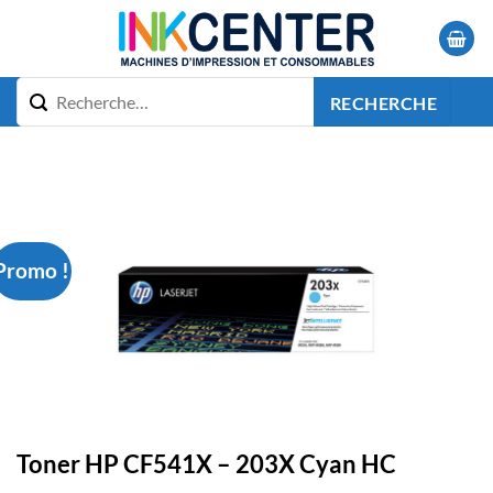
Passer
au
contenu
RECHERCHE
Promo !
Toner HP CF541X – 203X Cyan HC