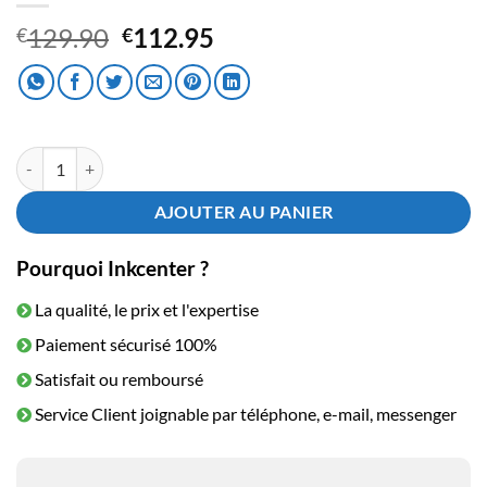
Le
Le
129.90
112.95
€
€
prix
prix
initial
actuel
était :
est :
€129.90.
€112.95.
quantité de Toner HP CF541X - 203X Cyan HC
AJOUTER AU PANIER
Pourquoi Inkcenter ?
La qualité, le prix et l'expertise
Paiement sécurisé 100%
Satisfait ou remboursé
Service Client joignable par téléphone, e-mail, messenger