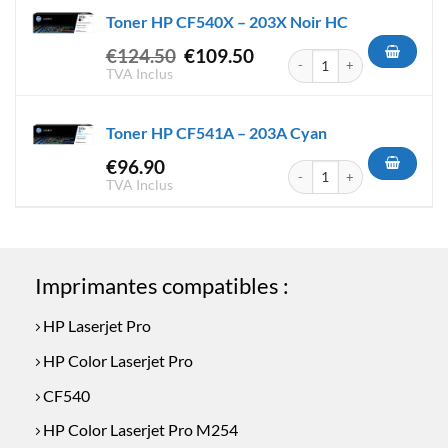
était :
est :
Toner HP CF540X – 203X Noir HC
€129.90.
€112.95.
Le
Le
€
124.50
€
109.50
quantité de Toner HP CF540X 
prix
prix
TVA Inclus
initial
actuel
était :
est :
Toner HP CF541A – 203A Cyan
€124.50.
€109.50.
€
96.90
quantité de Toner HP CF541A
TVA Inclus
Imprimantes compatibles :
HP Laserjet Pro
HP Color Laserjet Pro
CF540
HP Color Laserjet Pro M254