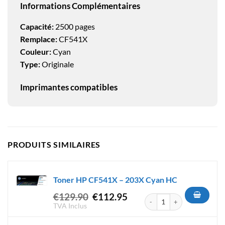
Informations Complémentaires
Capacité:
2500 pages
Remplace:
CF541X
Couleur:
Cyan
Type:
Originale
Imprimantes compatibles
PRODUITS SIMILAIRES
Toner HP CF541X – 203X Cyan HC
Le
Le
€
129.90
€
112.95
quantité de Toner HP CF541X
prix
prix
TVA Inclus
initial
actuel