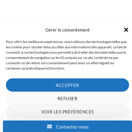
Gérer le consentement
Pour offrir les meilleures expériences, nous utilisons des technologies telles que
Copyright 2023 © Inkcenter - Webdesign by
Media84
les cookies pour stocker et/ou accéder aux informations des appareils. Le fait de
consentir à ces technologies nous permettra de traiter des données telles que le
comportement de navigation ou les ID uniques sur ce site. Le fait de ne pas
consentir ou de retirer son consentement peut avoir un effet négatif sur
certaines caractéristiques et fonctions.
ACCEPTER
REFUSER
VOIR LES PRÉFÉRENCES
Charte de données
Politique de confidentialité
Mentions Légales
Contactez-nous