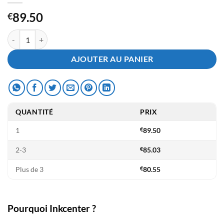
89.50
€
quantité de Toner Kyocera TK5430C Cyan
AJOUTER AU PANIER
QUANTITÉ
PRIX
1
€
89.50
2-3
€
85.03
Plus de 3
€
80.55
Pourquoi Inkcenter ?