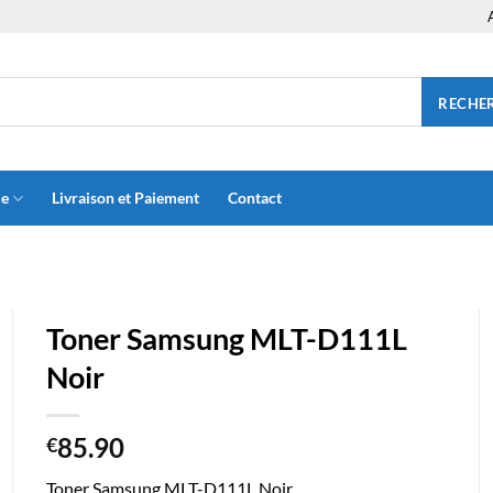
RECHE
ue
Livraison et Paiement
Contact
Toner Samsung MLT-D111L
Noir
85.90
€
Toner Samsung MLT-D111L Noir