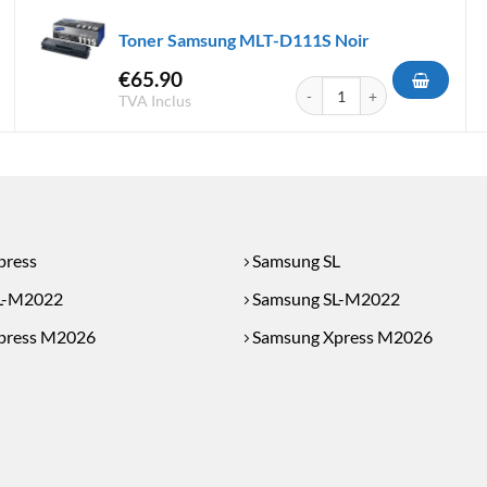
Toner Samsung MLT-D111S Noir
€
65.90
ung MLT-D111L Noir
quantité de Toner Samsung M
TVA Inclus
press
Samsung SL
L-M2022
Samsung SL-M2022
press M2026
Samsung Xpress M2026