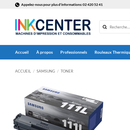
Passer
Appelez-nous pour plus d'informations: 02 420 52 41
au
contenu
Accueil
À propos
Professionnels
Rouleaux Thermiq
ACCUEIL
/
SAMSUNG
/
TONER