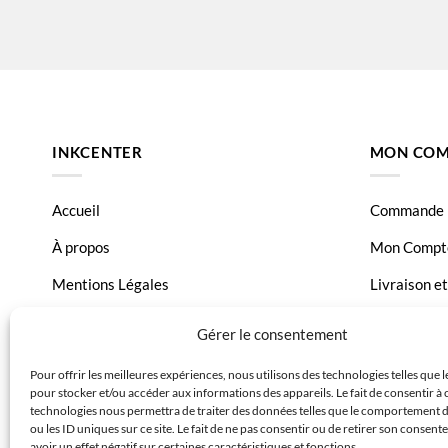
INKCENTER
MON COM
Accueil
Commande
À propos
Mon Compt
Mentions Légales
Livraison e
Conditions générales de vente
Page Conta
Gérer le consentement
Charte de données
Pour offrir les meilleures expériences, nous utilisons des technologies telles que 
pour stocker et/ou accéder aux informations des appareils. Le fait de consentir à 
Politique de confidentialité
technologies nous permettra de traiter des données telles que le comportement 
ou les ID uniques sur ce site. Le fait de ne pas consentir ou de retirer son consen
avoir un effet négatif sur certaines caractéristiques et fonctions.