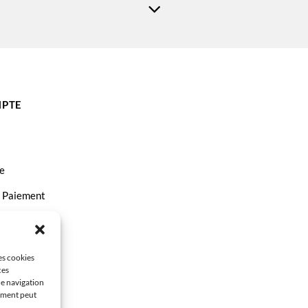
PTE
e
t Paiement
ct
les cookies
ces
de navigation
tement peut