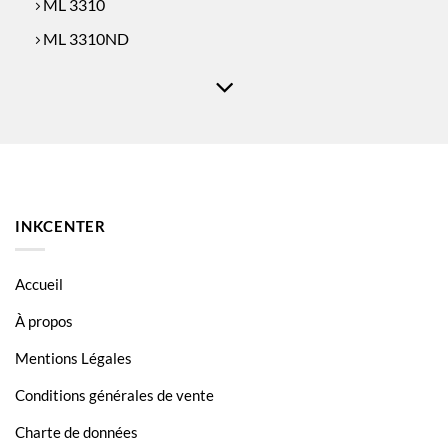
ML 3310
ML 3310ND
ML 3310ND
ML 3710
ML 3710
ML 3710D
ML 3710D
INKCENTER
ML 3710ND
ML 3710ND
Accueil
SCX 4833
À propos
SCX 4833
Mentions Légales
SCX 4833FD
Conditions générales de vente
SCX 4833FD
Charte de données