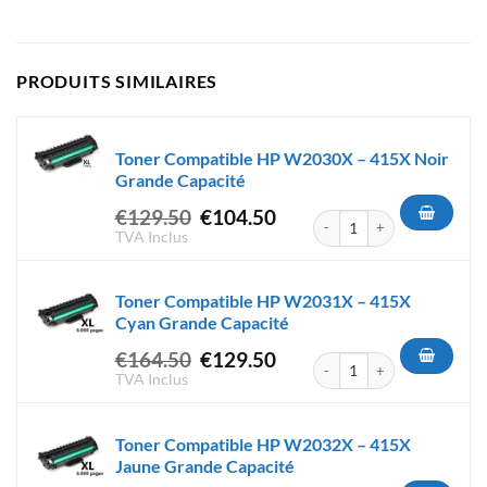
PRODUITS SIMILAIRES
Toner Compatible HP W2030X – 415X Noir
Grande Capacité
Le
Le
€
129.50
€
104.50
quantité de Toner Compatibl
prix
prix
TVA Inclus
initial
actuel
était :
est :
Toner Compatible HP W2031X – 415X
€129.50.
€104.50.
Cyan Grande Capacité
Le
Le
€
164.50
€
129.50
quantité de Toner Compatibl
prix
prix
TVA Inclus
initial
actuel
était :
est :
Toner Compatible HP W2032X – 415X
€164.50.
€129.50.
Jaune Grande Capacité