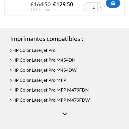
Le
Le
€
164.50
€
129.50
quantité de Toner Compatibl
prix
prix
TVA Inclus
initial
actuel
était :
est :
€164.50.
€129.50.
Imprimantes compatibles :
HP Color Laserjet Pro
HP Color Laserjet Pro M454DN
HP Color Laserjet Pro M454DW
HP Color Laserjet Pro MFP
HP Color Laserjet Pro MFP M479FDN
HP Color Laserjet Pro MFP M479FDW
HP Color Laserjet Pro MFP M479FNW
HP Color Laserjet Pro MFP M479FW