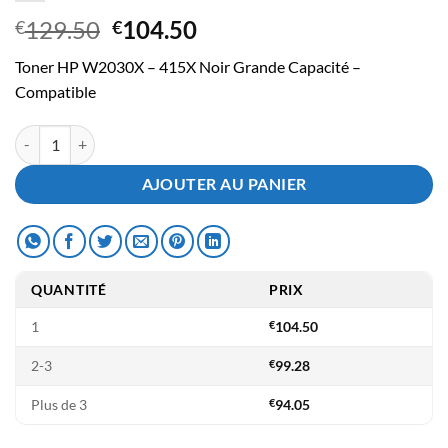
Le
Le
129.50
104.50
€
€
prix
prix
Toner HP W2030X – 415X Noir Grande Capacité –
initial
actuel
Compatible
était :
est :
€129.50.
€104.50.
quantité de Toner Compatible HP W2030X - 415X Noir Grande Capac
AJOUTER AU PANIER
QUANTITÉ
PRIX
1
€
104.50
2-3
€
99.28
Plus de 3
€
94.05