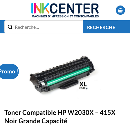
Passer
au
contenu
RECHERCHE
Promo !
Toner Compatible HP W2030X – 415X
Noir Grande Capacité