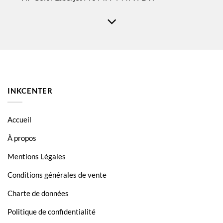
HP Color Laserjet Pro MFP M479FNW
HP Color Laserjet Pro MFP M479FW
INKCENTER
Accueil
À propos
Mentions Légales
Conditions générales de vente
Charte de données
Politique de confidentialité