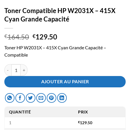
Toner Compatible HP W2031X – 415X
Cyan Grande Capacité
Le
Le
164.50
129.50
€
€
prix
prix
Toner HP W2031X – 415X Cyan Grande Capacité –
initial
actuel
Compatible
était :
est :
€164.50.
€129.50.
quantité de Toner Compatible HP W2031X - 415X Cyan Grande Capac
AJOUTER AU PANIER
QUANTITÉ
PRIX
1
€
129.50