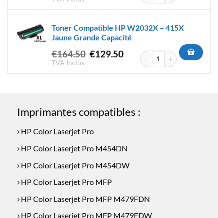
initial
actuel
était :
est :
Toner Compatible HP W2032X – 415X
€129.50.
€104.50.
Jaune Grande Capacité
Le
Le
€
164.50
€
129.50
quantité de Toner Compatibl
prix
prix
TVA Inclus
initial
actuel
était :
est :
€164.50.
€129.50.
Imprimantes compatibles :
HP Color Laserjet Pro
HP Color Laserjet Pro M454DN
HP Color Laserjet Pro M454DW
HP Color Laserjet Pro MFP
HP Color Laserjet Pro MFP M479FDN
HP Color Laserjet Pro MFP M479FDW