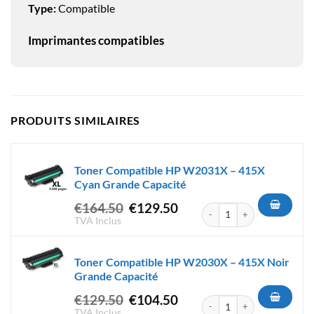
Type:
Compatible
Imprimantes compatibles
PRODUITS SIMILAIRES
Toner Compatible HP W2031X – 415X
Cyan Grande Capacité
Le
Le
€
164.50
€
129.50
quantité de Toner Compatibl
prix
prix
TVA Inclus
initial
actuel
était :
est :
Toner Compatible HP W2030X – 415X Noir
€164.50.
€129.50.
Grande Capacité
Le
Le
€
129.50
€
104.50
quantité de Toner Compatibl
prix
prix
TVA Inclus