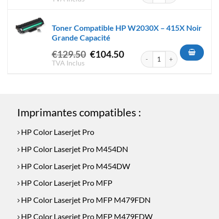
initial
actuel
était :
est :
Toner Compatible HP W2030X – 415X Noir
€164.50.
€129.50.
Grande Capacité
Le
Le
€
129.50
€
104.50
quantité de Toner Compatibl
prix
prix
TVA Inclus
initial
actuel
était :
est :
€129.50.
€104.50.
Imprimantes compatibles :
HP Color Laserjet Pro
HP Color Laserjet Pro M454DN
HP Color Laserjet Pro M454DW
HP Color Laserjet Pro MFP
HP Color Laserjet Pro MFP M479FDN
HP Color Laserjet Pro MFP M479FDW