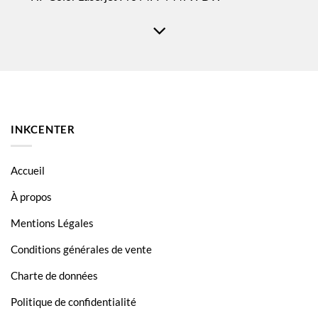
HP Color Laserjet Pro MFP M479FNW
HP Color Laserjet Pro MFP M479FW
INKCENTER
Accueil
À propos
Mentions Légales
Conditions générales de vente
Charte de données
Politique de confidentialité