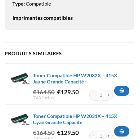
Type:
Compatible
Imprimantes compatibles
PRODUITS SIMILAIRES
Toner Compatible HP W2032X – 415X
Jaune Grande Capacité
Le
Le
€
164.50
€
129.50
quantité de Toner Compatibl
prix
prix
TVA Inclus
initial
actuel
était :
est :
Toner Compatible HP W2031X – 415X
€164.50.
€129.50.
Cyan Grande Capacité
Le
Le
€
164.50
€
129.50
quantité de Toner Compatibl
prix
prix
TVA Inclus