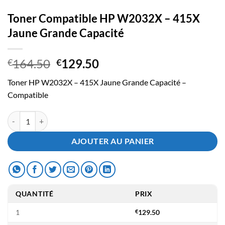
Toner Compatible HP W2032X – 415X
Jaune Grande Capacité
Le
Le
164.50
129.50
€
€
prix
prix
Toner HP W2032X – 415X Jaune Grande Capacité –
initial
actuel
Compatible
était :
est :
€164.50.
€129.50.
quantité de Toner Compatible HP W2032X - 415X Jaune Grande Capa
AJOUTER AU PANIER
QUANTITÉ
PRIX
1
€
129.50