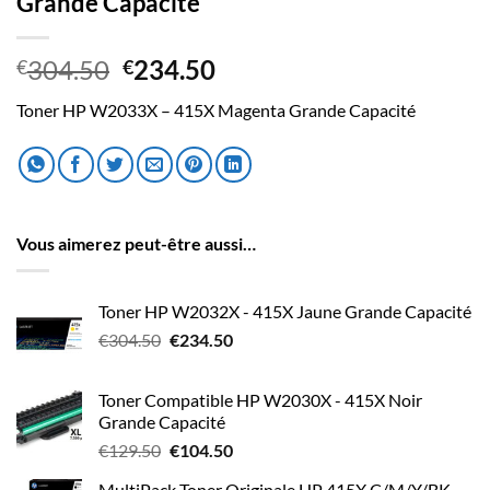
Grande Capacité
Le
Le
304.50
234.50
€
€
prix
prix
Toner HP W2033X – 415X Magenta Grande Capacité
initial
actuel
était :
est :
€304.50.
€234.50.
Vous aimerez peut-être aussi…
Toner HP W2032X - 415X Jaune Grande Capacité
Le
Le
€
304.50
€
234.50
prix
prix
initial
actuel
Toner Compatible HP W2030X - 415X Noir
était :
est :
Grande Capacité
€304.50.
€234.50.
Le
Le
€
129.50
€
104.50
prix
prix
MultiPack Toner Originale HP 415X C/M/Y/BK