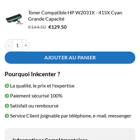
prix
prix
€619.50.
€489.00.
initial
actuel
Toner Compatible HP W2031X - 415X Cyan
était :
est :
Grande Capacité
€304.50.
€234.00.
Le
Le
€
164.50
€
129.50
prix
prix
initial
actuel
quantité de Toner HP W2033X - 415X Magenta - Grande Capacité
était :
est :
€164.50.
€129.50.
AJOUTER AU PANIER
Pourquoi Inkcenter ?
La qualité, le prix et l'expertise
Paiement sécurisé 100%
Satisfait ou remboursé
Service Client joignable par téléphone, e-mail, messenger