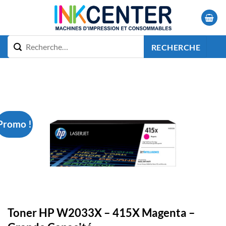
Passer
au
contenu
RECHERCHE
Promo !
Toner HP W2033X – 415X Magenta –