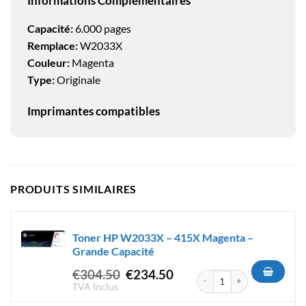
Informations Complémentaires
Capacité:
6.000 pages
Remplace:
W2033X
Couleur:
Magenta
Type:
Originale
Imprimantes compatibles
PRODUITS SIMILAIRES
Toner HP W2033X – 415X Magenta –
Grande Capacité
Le
Le
€
304.50
€
234.50
quantité de Toner HP W2033X
prix
prix
TVA Inclus
initial
actuel