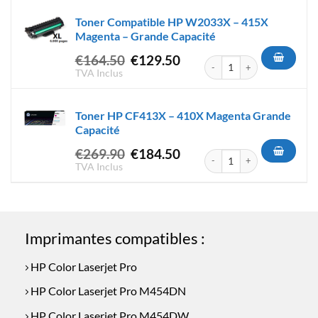
était :
est :
Toner Compatible HP W2033X – 415X
€304.50.
€234.50.
Magenta – Grande Capacité
Le
Le
€
164.50
€
129.50
quantité de Toner Compatibl
prix
prix
TVA Inclus
initial
actuel
était :
est :
Toner HP CF413X – 410X Magenta Grande
€164.50.
€129.50.
Capacité
Le
Le
€
269.90
€
184.50
quantité de Toner HP CF413X
prix
prix
TVA Inclus
initial
actuel
était :
est :
€269.90.
€184.50.
Imprimantes compatibles :
HP Color Laserjet Pro
HP Color Laserjet Pro M454DN
HP Color Laserjet Pro M454DW