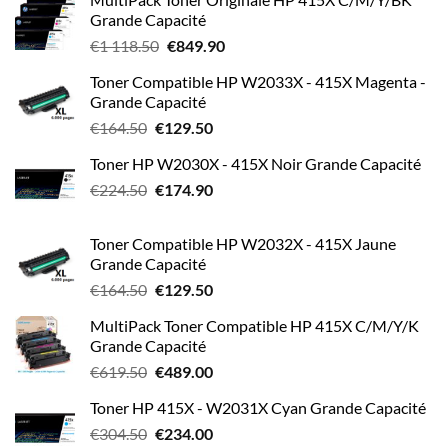
initial
actuel
Grande Capacité
était :
est :
Le
Le
€
1 118.50
€
849.90
€129.50.
€104.50.
prix
prix
Toner Compatible HP W2033X - 415X Magenta -
initial
actuel
Grande Capacité
était :
est :
Le
Le
€
164.50
€
129.50
€1
€849.90.
prix
prix
118.50.
Toner HP W2030X - 415X Noir Grande Capacité
initial
actuel
Le
Le
€
224.50
était :
€
174.90
est :
prix
prix
€164.50.
€129.50.
initial
actuel
Toner Compatible HP W2032X - 415X Jaune
était :
est :
Grande Capacité
€224.50.
€174.90.
Le
Le
€
164.50
€
129.50
prix
prix
MultiPack Toner Compatible HP 415X C/M/Y/K
initial
actuel
Grande Capacité
était :
est :
Le
Le
€
619.50
€
489.00
€164.50.
€129.50.
prix
prix
Toner HP 415X - W2031X Cyan Grande Capacité
initial
actuel
Le
Le
€
304.50
était :
€
234.00
est :